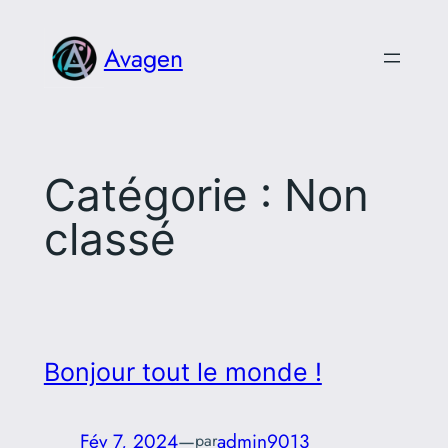
Aller
au
Avagen
contenu
Catégorie :
Non
classé
Bonjour tout le monde !
Fév 7, 2024
—
admin9013
par