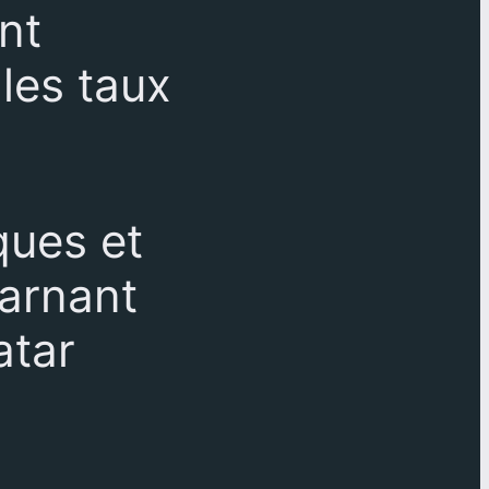
nt
les taux
.
ques et
carnant
atar