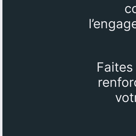
c
l’engag
Faites
renfor
vot