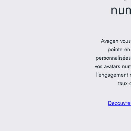
num
Avagen vous 
pointe en
personnalisées 
vos avatars nu
l’engagement c
taux 
Decouvrez