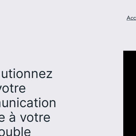
Acc
lutionnez
votre
nication
e à votre
ouble